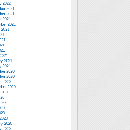
y 2022
ber 2021
ber 2021
r 2021
ber 2021
 2021
021
021
021
021
2021
ry 2021
y 2021
ber 2020
ber 2020
r 2020
ber 2020
 2020
020
020
020
020
2020
ry 2020
y 2020